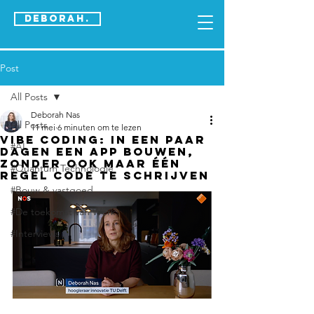
DEBORAH.
Post
All Posts
Deborah Nas
All Posts
11 mei
6 minuten om te lezen
Vibe coding: in een paar
#AI
dagen een app bouwen,
zonder ook maar één
#Quantum Technologie
regel code te schrijven
#Bouw & vastgoed
#De toekomst van Werk
#Interviews