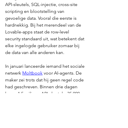
API-sleutels, SQL-injectie, cross-site 
scripting en blootstelling van 
gevoelige data. Vooral die eerste is 
hardnekkig. Bij het merendeel van de 
Lovable-apps staat de row-level 
security standaard uit, wat betekent dat 
elke ingelogde gebruiker zomaar bij 
de data van alle anderen kan.
In januari lanceerde iemand het sociale 
netwerk 
Moltbook
 voor AI-agents. De 
maker zei trots dat hij geen regel code 
had geschreven. Binnen drie dagen 
lagen 1,5 miljoen API-sleutels, 35.000 e-
mailadressen en duizenden 
privéberichten op straat. En hackers 
zetten inmiddels zelf AI in om 
geautomatiseerd naar dit soort lekken 
te zoeken, iets dat vibe hacking heet.