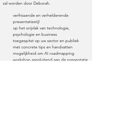
zal worden door Deborah.
verfrissende en verhelderende
presentatiestijl
op het snijvlak van technologie,
psychologie en business
toegespitst op uw sector en publiek
met concrete tips en handvatten
mogelijkheid om AI roadmapping
workshop aansluitend aan de presentatie
aan te vragen voor uw bedrijf
vraag meer informatie aan
Nieuws en artikelen