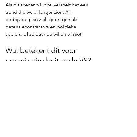
Als dit scenario klopt, versnelt het een 
trend die we al langer zien: AI-
bedrijven gaan zich gedragen als 
defensiecontractors en politieke 
spelers, of ze dat nou willen of niet.
Wat betekent dit voor 
organisaties buiten de VS?
Dit is geen verhaal over “kies Claude” 
of “kies ChatGPT”. De praktische les 
is: 
ga ervan uit dat leveranciersstatus 
van de ene op de andere dag kan 
veranderen
.
Een korte checklist:
Plan voor overstapbaarheid
: 
ontwerp je architectuur zo dat je 
modellen kunt wisselen zonder 