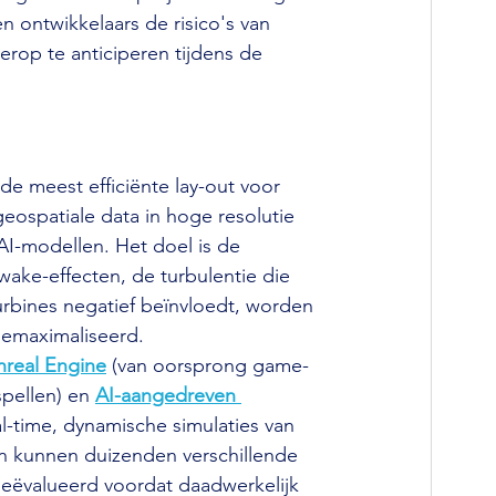
n ontwikkelaars de risico's van 
rop te anticiperen tijdens de 
 meest efficiënte lay-out voor 
spatiale data in hoge resolutie 
I-modellen. Het doel is de 
wake-effecten, de turbulentie die 
urbines negatief beïnvloedt, worden 
gemaximaliseerd.
nreal Engine
 (van oorsprong game-
pellen) en 
AI-aangedreven 
al-time, dynamische simulaties van 
n kunnen duizenden verschillende 
geëvalueerd voordat daadwerkelijk 