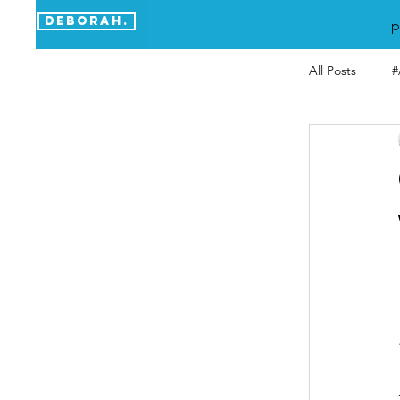
DEBORAH.
p
All Posts
#