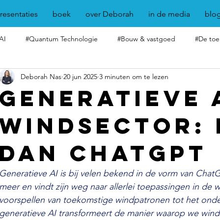
resentaties
boek
over Deborah
in de media
blo
AI
#Quantum Technologie
#Bouw & vastgoed
#De toe
Deborah Nas
20 jun 2025
3 minuten om te lezen
Generatieve A
windsector:
dan ChatGPT
Generatieve AI is bij velen bekend in de vorm van Chat
meer en vindt zijn weg naar allerlei toepassingen in de 
voorspellen van toekomstige windpatronen tot het onder
generatieve AI transformeert de manier waarop we wind