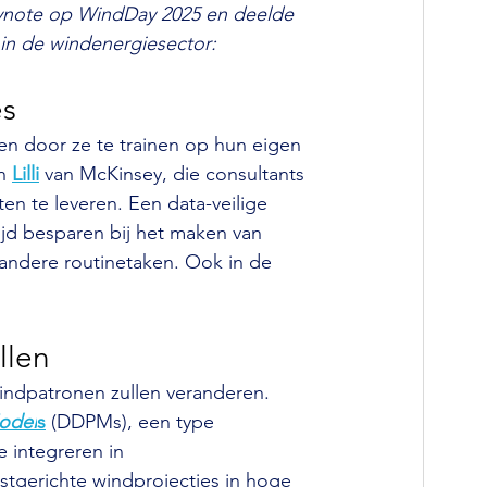
ynote op WindDay 2025 en deelde 
 in de windenergiesector:
es
en door ze te trainen op hun eigen 
n 
Lilli
 van McKinsey, die consultants 
en te leveren. Een data-veilige 
ijd besparen bij het maken van 
 andere routinetaken. Ook in de 
llen
indpatronen zullen veranderen. 
Model
s
 (DDPMs), een type 
 integreren in 
tgerichte windprojecties in hoge 