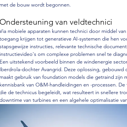
met de bouw wordt begonnen.
Ondersteuning van veldtechnici
Via mobiele apparaten kunnen technici door middel van
toegang krijgen tot generatieve AI-systemen die hen voo
stapsgewijze instructies, relevante technische documenta
instructievideo's om complexe problemen snel te diagno
Een uitstekend voorbeeld binnen de windenergie sector 
Iberdrola-dochter Avangrid. Deze oplossing, gebouwd 
maakt gebruik van foundation models die getraind zijn 
kennisbank van O&M-handleidingen en -processen. De too
die de technicus begeleidt, wat resulteert in snellere tr
downtime van turbines en een algehele optimalisatie van 