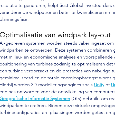
resolutie te genereren, helpt Sust Global investeerders e
veranderende windpatronen beter te kwantificeren en hie
planningsfase.
Optimalisatie van windpark lay-out
AI-gedreven systemen worden steeds vaker ingezet om de
windparken te ontwerpen. Deze systemen combineren geo
met milieu- en economische analyses en voorspellende A
positionering van turbines zodanig te optimaliseren dat 
een turbine veroorzaakt en de prestaties van naburige t
geminimaliseerd en de totale energieopbrengst wordt 
Hierbij worden 3D-modelleringsengines zoals 
Unity
 of 
U
engines ontworpen voor de ontwikkeling van computers
Geografische Informatie Systemen
 (GIS) gebruikt om re
windparken te creëren. Binnen deze virtuele omgevinge
turbineconfiguraties en -plaatsingen worden getest en 