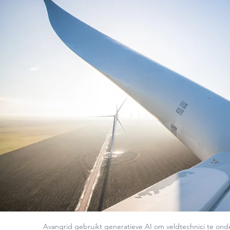
Avangrid gebruikt generatieve AI om veldtechnici te ond