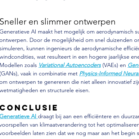
Sneller en slimmer ontwerpen
Generatieve AI maakt het mogelijk om aerodynamisch su
ontwerpen. Door de mogelijkheid om snel duizenden on
simuleren, kunnen ingenieurs de aerodynamische efficiën
windcondities, wat resulteert in een hogere jaarlijkse en
Modellen zoals 
Variational Autoencoders
 (VAEs) en 
Gene
(GANs), vaak in combinatie met 
Physics-Informed Neura
om ontwerpen te genereren die niet alleen innovatief zi
wetmatigheden en structurele eisen.
Conclusie
Generatieve AI 
draagt bij aan een efficiëntere en duurz
voorspellen van klimaatverandering tot het optimaliser
voorbeelden laten zien dat we nog maar aan het begin s