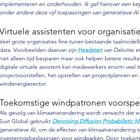
implementeren en onderhouden. Ik gaf hierover een ke
onder andere deze vijf toepassingen van generatieve AI
Virtuele assistenten voor organisati
Veel grote organisaties fine-tunen bestaande taalmodell
data. Voorbeelden daarvan zijn 
Headstart
 van Deloitte e
niet alleen tijd besparen maar ook helpen betere resultat
digitale virtuele assistent kan medewerkers enorm veel t
projectvoorstellen, het opstellen van projectplannen en
windenergiesector.
Toekomstige windpatronen voorspe
Als gevolg van klimaatverandering wordt verwacht dat w
Sust Global gebruikt 
Denoising Diffusion Probabilistic 
generatieve AI, om de effecten van klimaatverandering te
investeringsbeslissingen voor windparken. Door toekoms